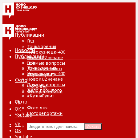
Новости
Публикации
Гид
Точка зрения
Новости
Новокузнецк-400
Публикации
НовоKUZнечане
Гид
Прямые вопросы
Точка зрения
Дело прошлого
Новокузнецк-400
#КузняРулит
НовоKUZнечане
Фото
Прямые вопросы
Фото дня
Дело прошлого
Фоторепортажи
#КузняРулит
Фото
VK
Фото дня
ОК
Фоторепортажи
Youtube
VK
Искать
ОК
Youtube