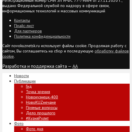
Регистрационный номер СМИ ЭЛ №ФС 77-79664 от 27.11.2020 г.,
выдано Федеральной службой по надзору в сфере связи,
информационных технологий и массовых коммуникаций
Контакты
Прайс-лист
Для партнеров
Политика конфиденциальности
Сайт novokuznetsk.ru использует файлы cookie. Продолжая работу с
сайтом, Вы соглашаетесь на сбор и последующую
обработку файлов
cookie
.
Разработка и поддержка сайта —
AA
Новости
Публикации
Гид
Точка зрения
Новокузнецк-400
НовоKUZнечане
Прямые вопросы
Дело прошлого
#КузняРулит
Фото
Фото дня