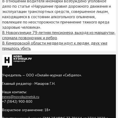
В отношении водителя иномарки возбуждено уголовное
дело по статье «Нарушение правил дорожного движения и
эксплуатации транспортных средств, совершенное лицом,
находящимся в состоянии алкогольного опьянения,
повлекшее по неосторожности причинение тяжкого вреда
здоровью человека».
В Новокузнецке 79-летняя пенсионера, выходя из маршрутки,
сломала позвоночник и ребро
В Кемеровской области медведи идут к людям, двух уже
пришлось убить
Учредитель — ООО «Онлайн-журнал «Сибдепо».
Главный редактор - Макаров Г.Н.
Наши контакты:
news@novokuznetsk.ru
+7 (3842) 900-800
Возрастное ограничение: 18+