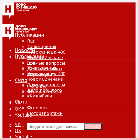
Новости
Публикации
Гид
Точка зрения
Новости
Новокузнецк-400
Публикации
НовоKUZнечане
Гид
Прямые вопросы
Точка зрения
Дело прошлого
Новокузнецк-400
#КузняРулит
НовоKUZнечане
Фото
Прямые вопросы
Фото дня
Дело прошлого
Фоторепортажи
#КузняРулит
Фото
VK
Фото дня
ОК
Фоторепортажи
Youtube
VK
Искать
ОК
Youtube