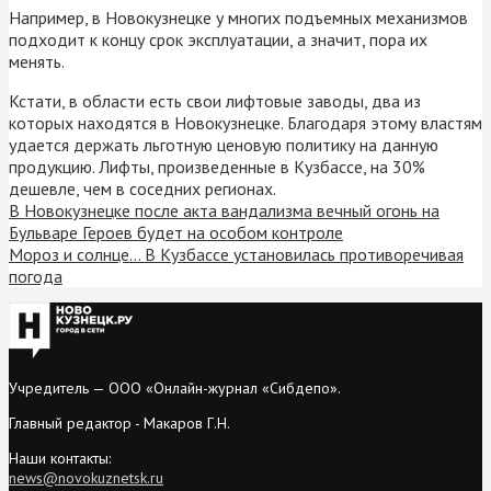
Например, в Новокузнецке у многих подъемных механизмов
подходит к концу срок эксплуатации, а значит, пора их
менять.
Кстати, в области есть свои лифтовые заводы, два из
которых находятся в Новокузнецке. Благодаря этому властям
удается держать льготную ценовую политику на данную
продукцию. Лифты, произведенные в Кузбассе, на 30%
дешевле, чем в соседних регионах.
В Новокузнецке после акта вандализма вечный огонь на
Бульваре Героев будет на особом контроле
Мороз и солнце… В Кузбассе установилась противоречивая
погода
Учредитель — ООО «Онлайн-журнал «Сибдепо».
Главный редактор - Макаров Г.Н.
Наши контакты:
news@novokuznetsk.ru