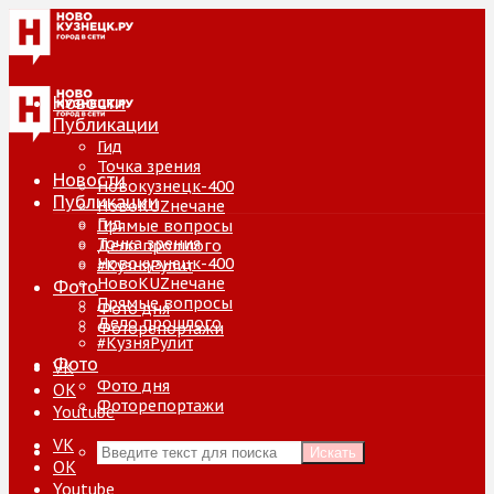
Новости
Публикации
Гид
Точка зрения
Новости
Новокузнецк-400
Публикации
НовоKUZнечане
Гид
Прямые вопросы
Точка зрения
Дело прошлого
Новокузнецк-400
#КузняРулит
НовоKUZнечане
Фото
Прямые вопросы
Фото дня
Дело прошлого
Фоторепортажи
#КузняРулит
Фото
VK
Фото дня
ОК
Фоторепортажи
Youtube
VK
Искать
ОК
Youtube