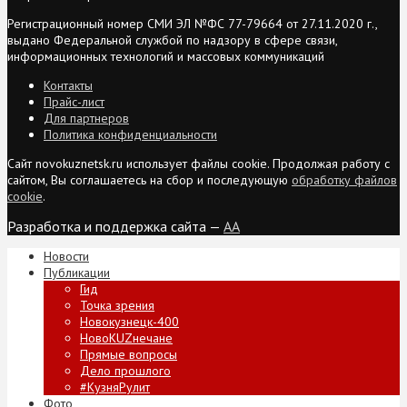
Регистрационный номер СМИ ЭЛ №ФС 77-79664 от 27.11.2020 г.,
выдано Федеральной службой по надзору в сфере связи,
информационных технологий и массовых коммуникаций
Контакты
Прайс-лист
Для партнеров
Политика конфиденциальности
Сайт novokuznetsk.ru использует файлы cookie. Продолжая работу с
сайтом, Вы соглашаетесь на сбор и последующую
обработку файлов
cookie
.
Разработка и поддержка сайта —
AA
Новости
Публикации
Гид
Точка зрения
Новокузнецк-400
НовоKUZнечане
Прямые вопросы
Дело прошлого
#КузняРулит
Фото