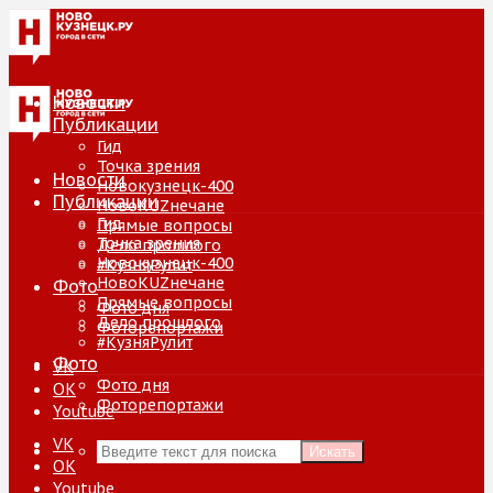
Новости
Публикации
Гид
Точка зрения
Новости
Новокузнецк-400
Публикации
НовоKUZнечане
Гид
Прямые вопросы
Точка зрения
Дело прошлого
Новокузнецк-400
#КузняРулит
НовоKUZнечане
Фото
Прямые вопросы
Фото дня
Дело прошлого
Фоторепортажи
#КузняРулит
Фото
VK
Фото дня
ОК
Фоторепортажи
Youtube
VK
Искать
ОК
Youtube