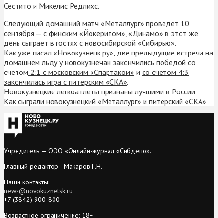
Сестито и Микелис Редлихс.
Следующий домашний матч «Металлург» проведет 10
сентября — с финским «Йокеритом», «Динамо» в этот же
день сыграет в гостях с новосибирской «Сибирью».
Как уже писал «Новокузнецк.ру», две предыдущие встречи на
домашнем льду у новокузнечан закончились победой со
счетом
2:1 с московским «Спартаком»
и
со счетом 4:3
закончилась игра с питерским «СКА»
.
Новокузнецкие легкоатлеты признаны лучшими в России
Как сыграли новокузнецкий «Металлург» и питерский «СКА»
Учредитель — ООО «Онлайн-журнал «Сибдепо».
Главный редактор - Макаров Г.Н.
Наши контакты:
news@novokuznetsk.ru
+7 (3842) 900-800
Возрастное ограничение: 18+