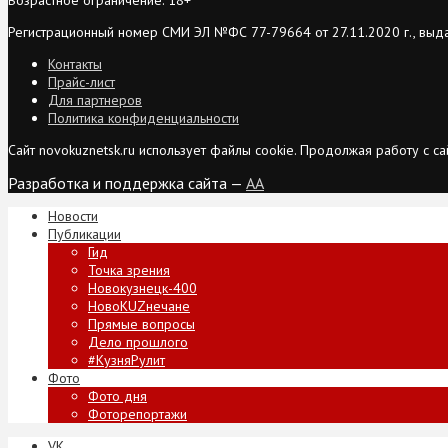
Регистрационный номер СМИ ЭЛ №ФС 77-79664 от 27.11.2020 г., выд
Контакты
Прайс-лист
Для партнеров
Политика конфиденциальности
Сайт novokuznetsk.ru использует файлы cookie. Продолжая работу с 
Разработка и поддержка сайта —
AA
Новости
Публикации
Гид
Точка зрения
Новокузнецк-400
НовоKUZнечане
Прямые вопросы
Дело прошлого
#КузняРулит
Фото
Фото дня
Фоторепортажи
VK