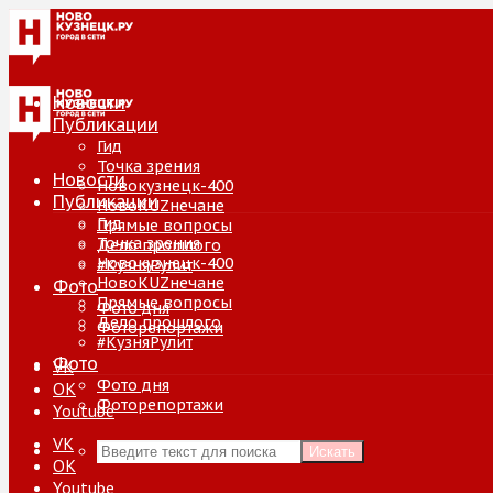
Новости
Публикации
Гид
Точка зрения
Новости
Новокузнецк-400
Публикации
НовоKUZнечане
Гид
Прямые вопросы
Точка зрения
Дело прошлого
Новокузнецк-400
#КузняРулит
НовоKUZнечане
Фото
Прямые вопросы
Фото дня
Дело прошлого
Фоторепортажи
#КузняРулит
Фото
VK
Фото дня
ОК
Фоторепортажи
Youtube
VK
Искать
ОК
Youtube