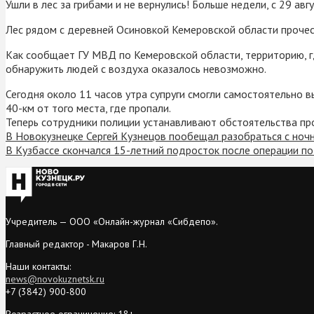
Ушли в лес за грибами и не вернулись! Больше недели, с 29 а
Лес рядом с деревней Осиновкой Кемеровской области прочесы
Как сообщает ГУ МВД по Кемеровской области, территорию, г
обнаружить людей с воздуха оказалось невозможно.
Сегодня около 11 часов утра супруги смогли самостоятельно в
40-км от того места, где пропали.
Теперь сотрудники полиции устанавливают обстоятельства п
В Новокузнецке Сергей Кузнецов пообещал разобраться с ноч
В Кузбассе скончался 15-летний подросток после операции п
Учредитель — ООО «Онлайн-журнал «Сибдепо».
Главный редактор - Макаров Г.Н.
Наши контакты:
news@novokuznetsk.ru
+7 (3842) 900-800
Возрастное ограничение: 18+