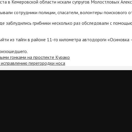
вгуста в Кемеровской области искали супругов Молостловых Алек
вали сотрудники полиции, спасатели, волонтеры поискового от
де заблудились грибники несколько раз обследовали с помощью
ыйти из тайги в районе 11-го километра автодороги «Осиновка 
роизошедшего.
ными гонками на проспекте Курако
о исправлению перегородки носа