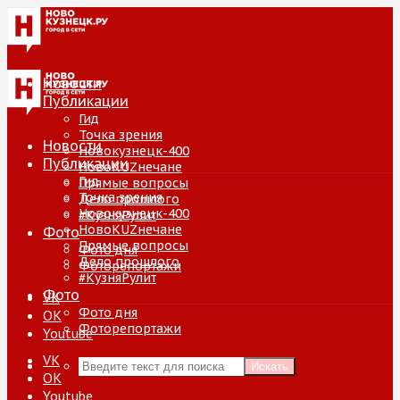
Новости
Публикации
Гид
Точка зрения
Новости
Новокузнецк-400
Публикации
НовоKUZнечане
Гид
Прямые вопросы
Точка зрения
Дело прошлого
Новокузнецк-400
#КузняРулит
НовоKUZнечане
Фото
Прямые вопросы
Фото дня
Дело прошлого
Фоторепортажи
#КузняРулит
Фото
VK
Фото дня
ОК
Фоторепортажи
Youtube
VK
Искать
ОК
Youtube