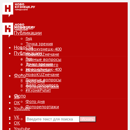
Новости
Публикации
Гид
Точка зрения
Новости
Новокузнецк-400
Публикации
НовоKUZнечане
Гид
Прямые вопросы
Точка зрения
Дело прошлого
Новокузнецк-400
#КузняРулит
НовоKUZнечане
Фото
Прямые вопросы
Фото дня
Дело прошлого
Фоторепортажи
#КузняРулит
Фото
VK
Фото дня
ОК
Фоторепортажи
Youtube
VK
Искать
ОК
Youtube