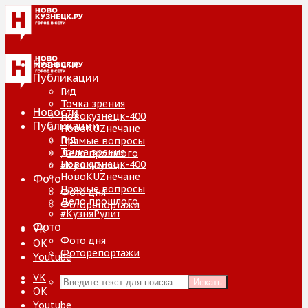
Новости
Публикации
Гид
Точка зрения
Новости
Новокузнецк-400
Публикации
НовоKUZнечане
Гид
Прямые вопросы
Точка зрения
Дело прошлого
Новокузнецк-400
#КузняРулит
НовоKUZнечане
Фото
Прямые вопросы
Фото дня
Дело прошлого
Фоторепортажи
#КузняРулит
Фото
VK
Фото дня
ОК
Фоторепортажи
Youtube
VK
Искать
ОК
Youtube