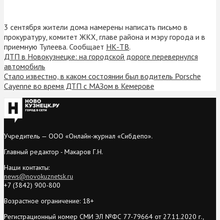
3 сентября жители дома намерены написать письмо в
прокуратуру, комитет ЖКХ, главе района и мэру города и в
приемную Тулеева. Сообщает
НК-ТВ
.
ДТП в Новокузнецке: на городской дороге перевернулся
автомобиль
Стало известно, в каком состоянии был водитель Porsche
Cayenne во время ДТП с МАЗом в Кемерове
Учредитель — ООО «Онлайн-журнал «Сибдепо».
Главный редактор - Макаров Г.Н.
Наши контакты:
news@novokuznetsk.ru
+7 (3842) 900-800
Возрастное ограничение: 18+
Регистрационный номер СМИ ЭЛ №ФС 77-79664 от 27.11.2020 г.,