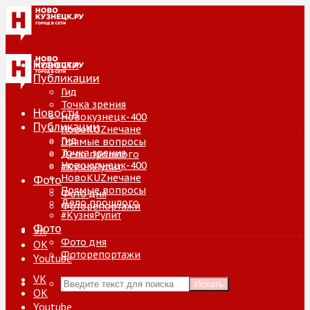
Новости
Публикации
Гид
Точка зрения
Новости
Новокузнецк-400
Публикации
НовоKUZнечане
Гид
Прямые вопросы
Точка зрения
Дело прошлого
Новокузнецк-400
#КузняРулит
НовоKUZнечане
Фото
Прямые вопросы
Фото дня
Дело прошлого
Фоторепортажи
#КузняРулит
Фото
VK
Фото дня
ОК
Фоторепортажи
Youtube
VK
Искать
ОК
Youtube