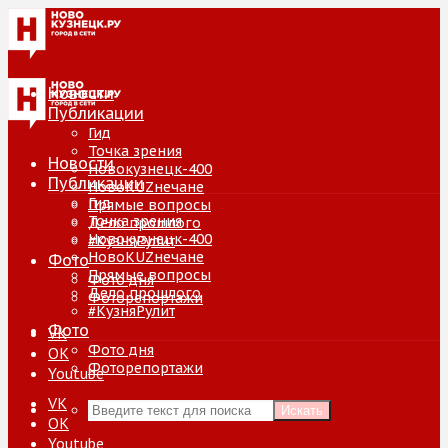
Новости
Публикации
Гид
Точка зрения
Новости
Новокузнецк-400
Публикации
НовоKUZнечане
Гид
Прямые вопросы
Точка зрения
Дело прошлого
Новокузнецк-400
#КузняРулит
НовоKUZнечане
Фото
Прямые вопросы
Фото дня
Дело прошлого
Фоторепортажи
#КузняРулит
Фото
VK
Фото дня
ОК
Фоторепортажи
Youtube
VK
Искать
ОК
Youtube