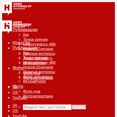
Новости
Публикации
Гид
Точка зрения
Новости
Новокузнецк-400
Публикации
НовоKUZнечане
Гид
Прямые вопросы
Точка зрения
Дело прошлого
Новокузнецк-400
#КузняРулит
НовоKUZнечане
Фото
Прямые вопросы
Фото дня
Дело прошлого
Фоторепортажи
#КузняРулит
Фото
VK
Фото дня
ОК
Фоторепортажи
Youtube
VK
Искать
ОК
Youtube