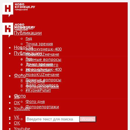
Новости
Публикации
Гид
Точка зрения
Новости
Новокузнецк-400
Публикации
НовоKUZнечане
Гид
Прямые вопросы
Точка зрения
Дело прошлого
Новокузнецк-400
#КузняРулит
НовоKUZнечане
Фото
Прямые вопросы
Фото дня
Дело прошлого
Фоторепортажи
#КузняРулит
Фото
VK
Фото дня
ОК
Фоторепортажи
Youtube
VK
Искать
ОК
Youtube