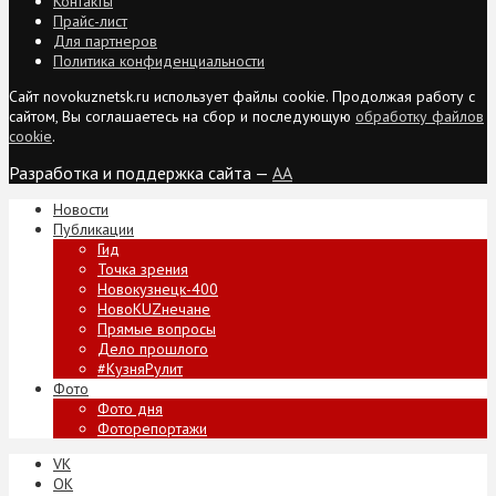
Контакты
Прайс-лист
Для партнеров
Политика конфиденциальности
Сайт novokuznetsk.ru использует файлы cookie. Продолжая работу с
сайтом, Вы соглашаетесь на сбор и последующую
обработку файлов
cookie
.
Разработка и поддержка сайта —
AA
Новости
Публикации
Гид
Точка зрения
Новокузнецк-400
НовоKUZнечане
Прямые вопросы
Дело прошлого
#КузняРулит
Фото
Фото дня
Фоторепортажи
VK
ОК