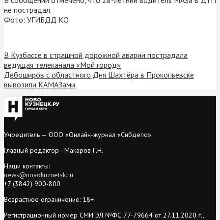
не пострадал.
Фото: УГИБДД КО
В Кузбассе в страшной дорожной аварии пострадала
ведущая телеканала «Мой город»
Дебоширов с областного Дня Шахтёра в Прокопьевске
вывозили КАМАЗами
Учредитель — ООО «Онлайн-журнал «Сибдепо».
Главный редактор - Макаров Г.Н.
Наши контакты:
news@novokuznetsk.ru
+7 (3842) 900-800
Возрастное ограничение: 18+
Регистрационный номер СМИ ЭЛ №ФС 77-79664 от 27.11.2020 г.,