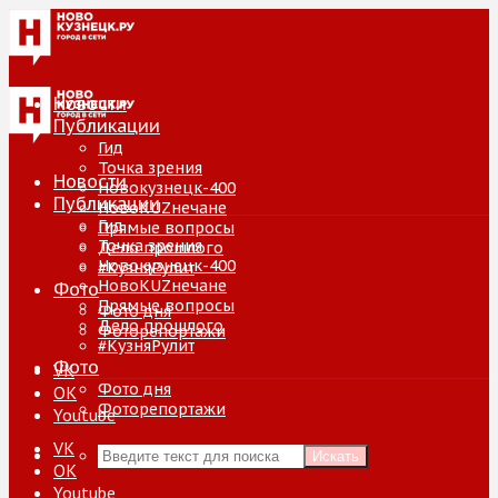
Новости
Публикации
Гид
Точка зрения
Новости
Новокузнецк-400
Публикации
НовоKUZнечане
Гид
Прямые вопросы
Точка зрения
Дело прошлого
Новокузнецк-400
#КузняРулит
НовоKUZнечане
Фото
Прямые вопросы
Фото дня
Дело прошлого
Фоторепортажи
#КузняРулит
Фото
VK
Фото дня
ОК
Фоторепортажи
Youtube
VK
Искать
ОК
Youtube