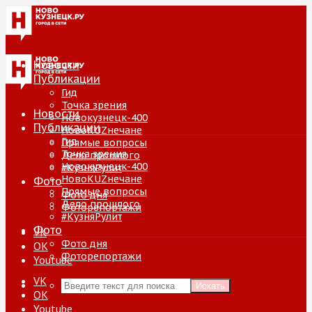
Новости
Публикации
Гид
Точка зрения
Новости
Новокузнецк-400
Публикации
НовоKUZнечане
Гид
Прямые вопросы
Точка зрения
Дело прошлого
Новокузнецк-400
#КузняРулит
НовоKUZнечане
Фото
Прямые вопросы
Фото дня
Дело прошлого
Фоторепортажи
#КузняРулит
Фото
VK
Фото дня
ОК
Фоторепортажи
Youtube
VK
Искать
ОК
Youtube