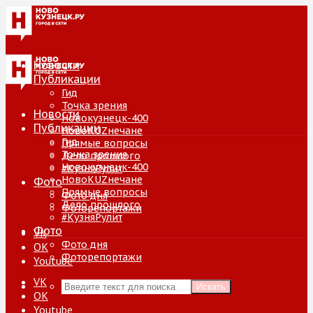
Новости
Публикации
Гид
Точка зрения
Новости
Новокузнецк-400
Публикации
НовоKUZнечане
Гид
Прямые вопросы
Точка зрения
Дело прошлого
Новокузнецк-400
#КузняРулит
НовоKUZнечане
Фото
Прямые вопросы
Фото дня
Дело прошлого
Фоторепортажи
#КузняРулит
Фото
VK
Фото дня
ОК
Фоторепортажи
Youtube
VK
Искать
ОК
Youtube