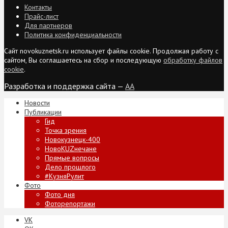
Контакты
Прайс-лист
Для партнеров
Политика конфиденциальности
Сайт novokuznetsk.ru использует файлы cookie. Продолжая работу с
сайтом, Вы соглашаетесь на сбор и последующую
обработку файлов
cookie
.
Разработка и поддержка сайта —
AA
Новости
Публикации
Гид
Точка зрения
Новокузнецк-400
НовоKUZнечане
Прямые вопросы
Дело прошлого
#КузняРулит
Фото
Фото дня
Фоторепортажи
VK