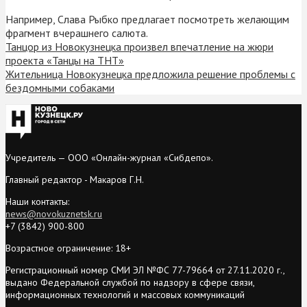
Например, Слава Рыбко предлагает посмотреть желающим
фрагмент вчерашнего салюта.
Танцор из Новокузнецка произвел впечатление на жюри
проекта «Танцы на ТНТ»
Жительница Новокузнецка предложила решение проблемы с
бездомными собаками
Учредитель — ООО «Онлайн-журнал «Сибдепо».
Главный редактор - Макаров Г.Н.
Наши контакты:
news@novokuznetsk.ru
+7 (3842) 900-800
Возрастное ограничение: 18+
Регистрационный номер СМИ ЭЛ №ФС 77-79664 от 27.11.2020 г.,
выдано Федеральной службой по надзору в сфере связи,
информационных технологий и массовых коммуникаций