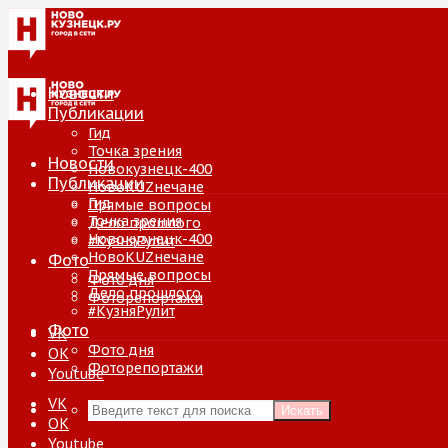
Новости
Публикации
Гид
Точка зрения
Новости
Новокузнецк-400
Публикации
НовоKUZнечане
Гид
Прямые вопросы
Точка зрения
Дело прошлого
Новокузнецк-400
#КузняРулит
НовоKUZнечане
Фото
Прямые вопросы
Фото дня
Дело прошлого
Фоторепортажи
#КузняРулит
Фото
VK
Фото дня
ОК
Фоторепортажи
Youtube
VK
Искать
ОК
Youtube