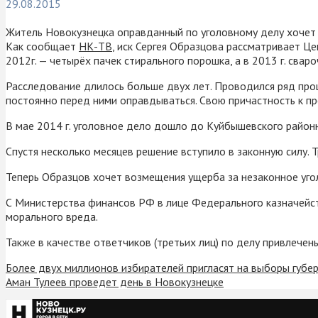
29.08.2015
Житель Новокузнецка оправданный по уголовному делу хочет
Как сообщает
НК-ТВ
, иск Сергея Образцова рассматривает Ц
2012г. — четырёх пачек стирального порошка, а в 2013 г. свар
Расследование длилось больше двух лет. Проводился ряд проц
постоянно перед ними оправдываться. Свою причастность к п
В мае 2014 г. уголовное дело дошло до Куйбышевского районно
Спустя несколько месяцев решение вступило в законную силу.
Теперь Образцов хочет возмещения ущерба за незаконное уго
С Министерства финансов РФ в лице Федерального казначейст
морального вреда.
Также в качестве ответчиков (третьих лиц) по делу привлече
Более двух миллионов избирателей пригласят на выборы губе
Аман Тулеев проведет день в Новокузнецке