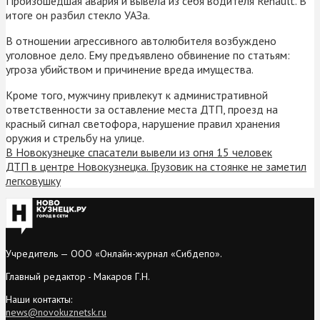
Произошедшая авария и вывела из себя водителя Renault. В
итоге он разбил стекло УАЗа.
В отношении агрессивного автолюбителя возбуждено
уголовное дело. Ему предъявлено обвинение по статьям:
угроза убийством и причинение вреда имущества.
Кроме того, мужчину привлекут к административной
ответственности за оставление места ДТП, проезд на
красный сигнал светофора, нарушение правил хранения
оружия и стрельбу на улице.
В Новокузнецке спасатели вывели из огня 15 человек
ДТП в центре Новокузнецка. Грузовик на стоянке не заметил
легковушку
Учредитель — ООО «Онлайн-журнал «Сибдепо».
Главный редактор - Макаров Г.Н.
Наши контакты:
news@novokuznetsk.ru