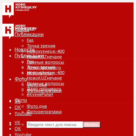
Новости
Публикации
Гид
Точка зрения
Новости
Новокузнецк-400
Публикации
НовоKUZнечане
Гид
Прямые вопросы
Точка зрения
Дело прошлого
Новокузнецк-400
#КузняРулит
НовоKUZнечане
Фото
Прямые вопросы
Фото дня
Дело прошлого
Фоторепортажи
#КузняРулит
Фото
VK
Фото дня
ОК
Фоторепортажи
Youtube
VK
Искать
ОК
Youtube