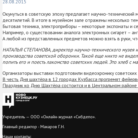
28.08.2015
Окунуться в советскую эпоху предлагает научно-технический 
десятилетий. В итоге в музейном зале отражены несколько тем
Бытовая техника, электроприборы – некоторые экспонаты и се
Например, о существовании аналога электронных сигарет – а
А любой из представленных предметов можно взять в руки, ч
НАТАЛЬЯ СТЕПАНОВА, директор научно-технического музея им
производства советской оборонки. Такой еще никто не видел.
попить его и поесть лакомство советских людей. Это хлеб с 
Организаторы выставки подготовили видеохронику советских 
В честь Дня шахтёра в 12 городах Кузбасса прогремят фейерв
Праздник ко Дню Шахтёра состоится и в Центральном районе
Учредитель — ООО «Онлайн-журнал «Сибдепо».
Главный редактор - Макаров Г.Н.
Наши контакты: