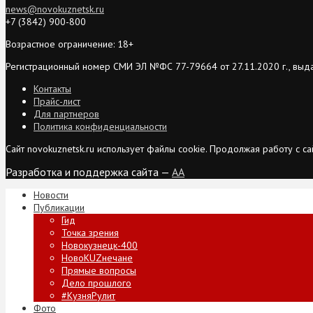
news@novokuznetsk.ru
+7 (3842) 900-800
Возрастное ограничение: 18+
Регистрационный номер СМИ ЭЛ №ФС 77-79664 от 27.11.2020 г., выд
Контакты
Прайс-лист
Для партнеров
Политика конфиденциальности
Сайт novokuznetsk.ru использует файлы cookie. Продолжая работу с 
Разработка и поддержка сайта —
AA
Новости
Публикации
Гид
Точка зрения
Новокузнецк-400
НовоKUZнечане
Прямые вопросы
Дело прошлого
#КузняРулит
Фото