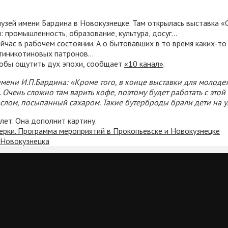
музей имени Бардина в Новокузнецке. Там открылась выставка «
: промышленность, образование, культура, досуг…
йчас в рабочем состоянии. А о бытовавших в то время каких-т
нтиникотиновых патронов…
тобы ощутить дух эпохи, сообщает
«10 канал»
.
ени И.П.Бардина: «Кроме того, в конце выставки для молодеж
 Очень сложно там варить кофе, поэтому будет работать с это
маслом, посыпанный сахаром. Такие бутерброды брали дети на у
лет. Она дополнит картину.
ерки. Программа мероприятий в Прокопьевске и Новокузнецке
 Новокузнецка