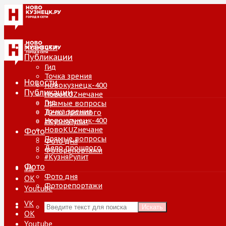
Новости
Публикации
Гид
Точка зрения
Новости
Новокузнецк-400
Публикации
НовоKUZнечане
Гид
Прямые вопросы
Точка зрения
Дело прошлого
Новокузнецк-400
#КузняРулит
НовоKUZнечане
Фото
Прямые вопросы
Фото дня
Дело прошлого
Фоторепортажи
#КузняРулит
Фото
VK
Фото дня
ОК
Фоторепортажи
Youtube
VK
Искать
ОК
Youtube