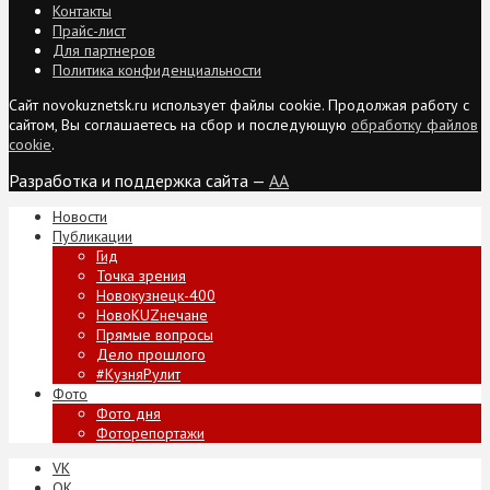
Контакты
Прайс-лист
Для партнеров
Политика конфиденциальности
Сайт novokuznetsk.ru использует файлы cookie. Продолжая работу с
сайтом, Вы соглашаетесь на сбор и последующую
обработку файлов
cookie
.
Разработка и поддержка сайта —
AA
Новости
Публикации
Гид
Точка зрения
Новокузнецк-400
НовоKUZнечане
Прямые вопросы
Дело прошлого
#КузняРулит
Фото
Фото дня
Фоторепортажи
VK
ОК