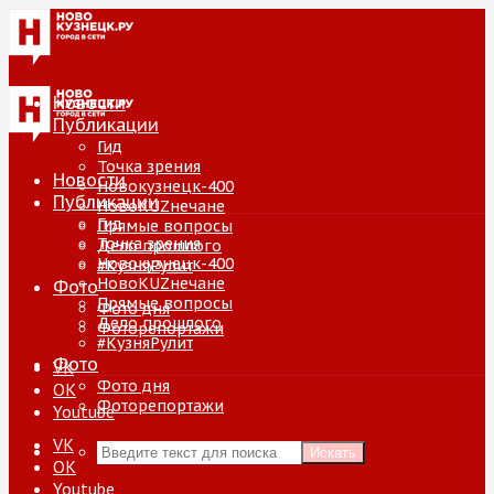
Новости
Публикации
Гид
Точка зрения
Новости
Новокузнецк-400
Публикации
НовоKUZнечане
Гид
Прямые вопросы
Точка зрения
Дело прошлого
Новокузнецк-400
#КузняРулит
НовоKUZнечане
Фото
Прямые вопросы
Фото дня
Дело прошлого
Фоторепортажи
#КузняРулит
Фото
VK
Фото дня
ОК
Фоторепортажи
Youtube
VK
Искать
ОК
Youtube