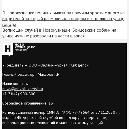
В Новокузнецке полиция выяснила причины ярости одного из
водителей, который размахивал топором и стрелял на улице
города
Вопиющий случай в Новокузнецке. Бойцовские собаки на
улице чуть не разорвали на части шарпея
Учредитель — ООО «Онлайн-журнал «Сибдепо».
Главный редактор - Макаров Г.Н.
Наши контакты:
news@novokuznetsk.ru
+7 (3842) 900-800
Возрастное ограничение: 18+
Регистрационный номер СМИ ЭЛ №ФС 77-79664 от 27.11.2020 г.,
выдано Федеральной службой по надзору в сфере связи,
информационных технологий и массовых коммуникаций