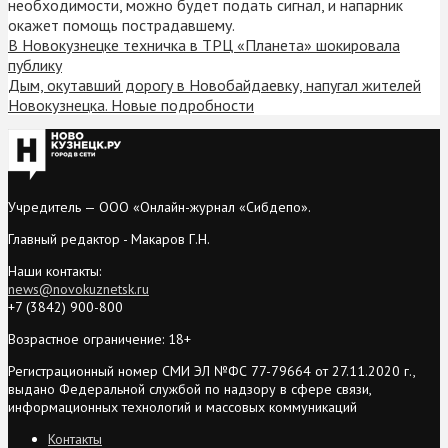
необходимости, можно будет подать сигнал, и напарник
окажет помощь пострадавшему.
В Новокузнецке техничка в ТРЦ «Планета» шокировала
публику
Дым, окутавший дорогу в Новобайдаевку, напугал жителей
Новокузнецка. Новые подробности
Учредитель — ООО «Онлайн-журнал «Сибдепо».
Главный редактор - Макаров Г.Н.
Наши контакты:
news@novokuznetsk.ru
+7 (3842) 900-800
Возрастное ограничение: 18+
Регистрационный номер СМИ ЭЛ №ФС 77-79664 от 27.11.2020 г.,
выдано Федеральной службой по надзору в сфере связи,
информационных технологий и массовых коммуникаций
Контакты