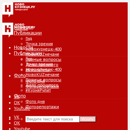
Новости
Публикации
Гид
Точка зрения
Новости
Новокузнецк-400
Публикации
НовоKUZнечане
Гид
Прямые вопросы
Точка зрения
Дело прошлого
Новокузнецк-400
#КузняРулит
НовоKUZнечане
Фото
Прямые вопросы
Фото дня
Дело прошлого
Фоторепортажи
#КузняРулит
Фото
VK
Фото дня
ОК
Фоторепортажи
Youtube
VK
Искать
ОК
Youtube