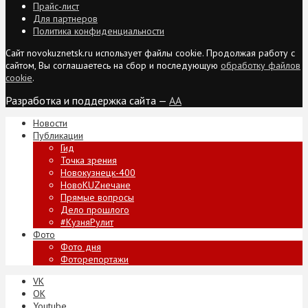
Прайс-лист
Для партнеров
Политика конфиденциальности
Сайт novokuznetsk.ru использует файлы cookie. Продолжая работу с
сайтом, Вы соглашаетесь на сбор и последующую
обработку файлов
cookie
.
Разработка и поддержка сайта —
AA
Новости
Публикации
Гид
Точка зрения
Новокузнецк-400
НовоKUZнечане
Прямые вопросы
Дело прошлого
#КузняРулит
Фото
Фото дня
Фоторепортажи
VK
ОК
Youtube