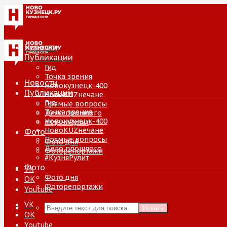
Новости
Публикации
Гид
Точка зрения
Новости
Новокузнецк-400
Публикации
НовоKUZнечане
Гид
Прямые вопросы
Точка зрения
Дело прошлого
Новокузнецк-400
#КузняРулит
НовоKUZнечане
Фото
Прямые вопросы
Фото дня
Дело прошлого
Фоторепортажи
#КузняРулит
Фото
VK
Фото дня
ОК
Фоторепортажи
Youtube
VK
Искать
ОК
Youtube