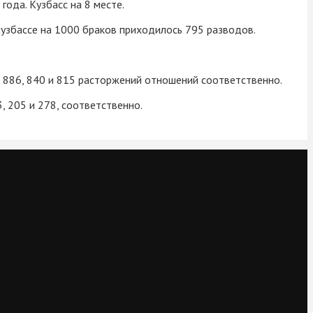
ода. Кузбасс на 8 месте.
 Кузбассе на 1000 браков приходилось 795 разводов.
 – 886, 840 и 815 расторжений отношений соответственно.
, 205 и 278, соответственно.