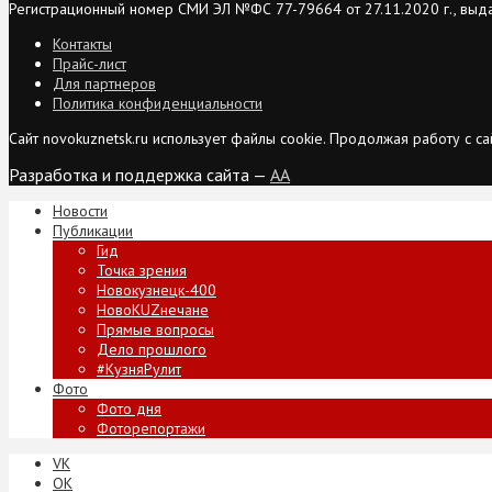
Регистрационный номер СМИ ЭЛ №ФС 77-79664 от 27.11.2020 г., выд
Контакты
Прайс-лист
Для партнеров
Политика конфиденциальности
Сайт novokuznetsk.ru использует файлы cookie. Продолжая работу с 
Разработка и поддержка сайта —
AA
Новости
Публикации
Гид
Точка зрения
Новокузнецк-400
НовоKUZнечане
Прямые вопросы
Дело прошлого
#КузняРулит
Фото
Фото дня
Фоторепортажи
VK
ОК