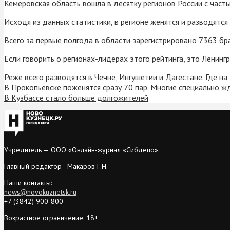
Кемеровская область вошла в десятку регионов России с часты
Исходя из данных статистики, в регионе женятся и разводятся
Всего за первые полгода в области зарегистрировано 7363 бра
Если говорить о регионах-лидерах этого рейтинга, это Ленинг
Реже всего разводятся в Чечне, Ингушетии и Дагестане. Где н
В Прокопьевске поженятся сразу 70 пар. Многие специально ж
В Кузбассе стало больше долгожителей
Учредитель — ООО «Онлайн-журнал «Сибдепо».
Главный редактор - Макаров Г.Н.
Наши контакты:
news@novokuznetsk.ru
+7 (3842) 900-800
Возрастное ограничение: 18+