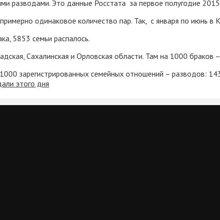
ми разводами. Это данные Росстата за первое полугодие 2015 г
 примерно одинаковое количество пар. Так, с января по июнь в
ка, 5853 семьи распалось.
радская, Сахалинская и Орловская области. Там на 1000 браков
а 1000 зарегистрированных семейных отношений – разводов: 143
дали этого дня