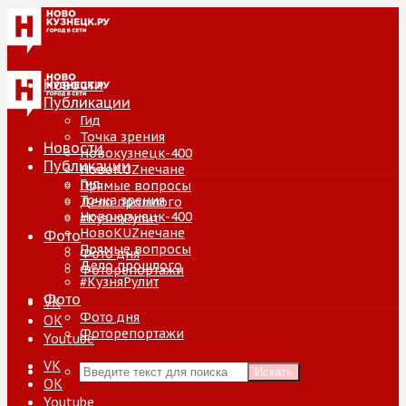
Новости
Публикации
Гид
Точка зрения
Новости
Новокузнецк-400
Публикации
НовоKUZнечане
Гид
Прямые вопросы
Точка зрения
Дело прошлого
Новокузнецк-400
#КузняРулит
НовоKUZнечане
Фото
Прямые вопросы
Фото дня
Дело прошлого
Фоторепортажи
#КузняРулит
Фото
VK
Фото дня
ОК
Фоторепортажи
Youtube
VK
Искать
ОК
Youtube