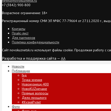
news@novokuznetsk.ru
+7 (3842) 900-800
Возрастное ограничение: 18+
Регистрационный номер СМИ ЭЛ №ФС 77-79664 от 27.11.2020 г., выд
Контакты
Прайс-лист
Для партнеров
Политика конфиденциальности
Сайт novokuznetsk.ru использует файлы cookie. Продолжая работу с 
Разработка и поддержка сайта —
AA
Новости
Публикации
Гид
Точка зрения
Новокузнецк-400
НовоKUZнечане
Прямые вопросы
Дело прошлого
#КузняРулит
Фото
Фото дня