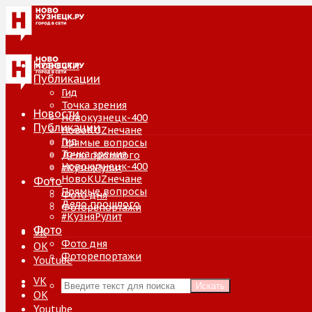
Новости
Публикации
Гид
Точка зрения
Новости
Новокузнецк-400
Публикации
НовоKUZнечане
Гид
Прямые вопросы
Точка зрения
Дело прошлого
Новокузнецк-400
#КузняРулит
НовоKUZнечане
Фото
Прямые вопросы
Фото дня
Дело прошлого
Фоторепортажи
#КузняРулит
Фото
VK
Фото дня
ОК
Фоторепортажи
Youtube
VK
Искать
ОК
Youtube