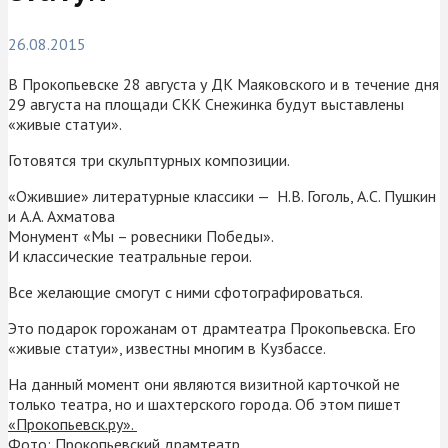
26.08.2015
В Прокопьевске 28 августа у ДК Маяковского и в течение дня
29 августа на площади СКК Снежинка будут выставлены
«живые статуи».
Готовятся три скульптурных композиции.
«Ожившие» литературные классики — Н.В. Гоголь, А.С. Пушкин
и А.А. Ахматова
Монумент «Мы – ровесники Победы».
И классические театральные герои.
Все желающие смогут с ними сфотографироваться.
Это подарок горожанам от драмтеатра Прокопьевска. Его
«живые статуи», известны многим в Кузбассе.
На данный момент они являются визитной карточкой не
только театра, но и шахтерского города. Об этом пишет
«Прокопьевск.ру».
Фото: Прокопьевский драмтеатр