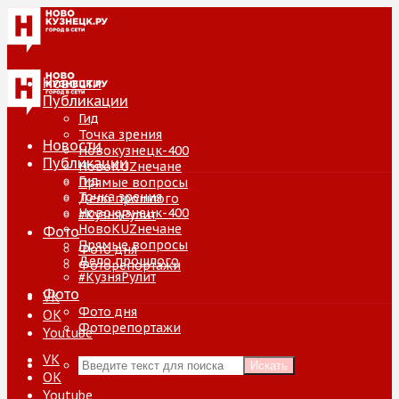
Новости
Публикации
Гид
Точка зрения
Новости
Новокузнецк-400
Публикации
НовоKUZнечане
Гид
Прямые вопросы
Точка зрения
Дело прошлого
Новокузнецк-400
#КузняРулит
НовоKUZнечане
Фото
Прямые вопросы
Фото дня
Дело прошлого
Фоторепортажи
#КузняРулит
Фото
VK
Фото дня
ОК
Фоторепортажи
Youtube
VK
Искать
ОК
Youtube