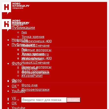
Новости
Публикации
Гид
Точка зрения
Новости
Новокузнецк-400
Публикации
НовоKUZнечане
Гид
Прямые вопросы
Точка зрения
Дело прошлого
Новокузнецк-400
#КузняРулит
НовоKUZнечане
Фото
Прямые вопросы
Фото дня
Дело прошлого
Фоторепортажи
#КузняРулит
Фото
VK
Фото дня
ОК
Фоторепортажи
Youtube
VK
Искать
ОК
Youtube