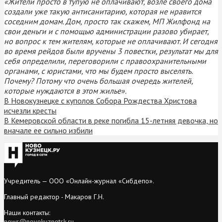
«Жители просто в тупую не оплачивают, возле своего дома
создали уже такую антисанитарию, которая не нравится
соседним домам. Дом, просто так скажем, МП Жилфонд на
свои деньги и с помощью администрации разово убирает,
но вопрос к тем жителям, которые не оплачивают. И сегодня
во время рейдов были вручены 3 повестки, результат мы для
себя определили, переговорили с правоохранительными
органами, с юристами, что мы будем просто выселять.
Почему? Потому что очень большая очередь жителей,
которые нуждаются в этом жилье».
В Новокузнецке с куполов Собора Рождества Христова
исчезли кресты
В Кемеровской области в реке погибла 15-летняя девочка, но
вначале ее сильно избили
Учредитель — ООО «Онлайн-журнал «Сибдепо».
Главный редактор - Макаров Г.Н.
Наши контакты:
news@novokuznetsk.ru