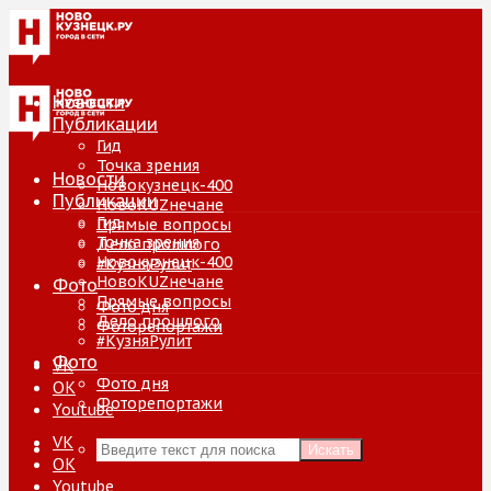
Новости
Публикации
Гид
Точка зрения
Новости
Новокузнецк-400
Публикации
НовоKUZнечане
Гид
Прямые вопросы
Точка зрения
Дело прошлого
Новокузнецк-400
#КузняРулит
НовоKUZнечане
Фото
Прямые вопросы
Фото дня
Дело прошлого
Фоторепортажи
#КузняРулит
Фото
VK
Фото дня
ОК
Фоторепортажи
Youtube
VK
Искать
ОК
Youtube