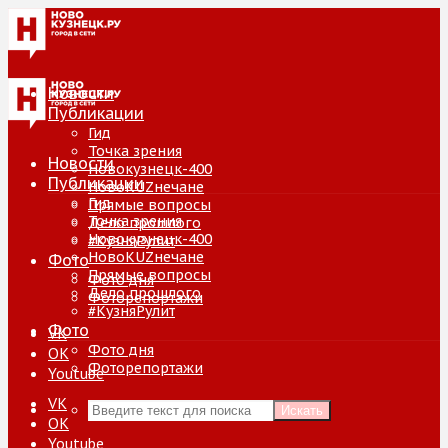
Новости
Публикации
Гид
Точка зрения
Новости
Новокузнецк-400
Публикации
НовоKUZнечане
Гид
Прямые вопросы
Точка зрения
Дело прошлого
Новокузнецк-400
#КузняРулит
НовоKUZнечане
Фото
Прямые вопросы
Фото дня
Дело прошлого
Фоторепортажи
#КузняРулит
Фото
VK
Фото дня
ОК
Фоторепортажи
Youtube
VK
Искать
ОК
Youtube