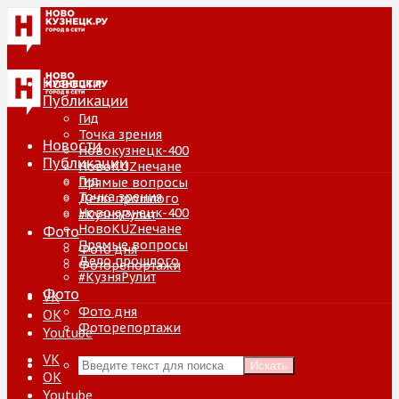
Новости
Публикации
Гид
Точка зрения
Новости
Новокузнецк-400
Публикации
НовоKUZнечане
Гид
Прямые вопросы
Точка зрения
Дело прошлого
Новокузнецк-400
#КузняРулит
НовоKUZнечане
Фото
Прямые вопросы
Фото дня
Дело прошлого
Фоторепортажи
#КузняРулит
Фото
VK
Фото дня
ОК
Фоторепортажи
Youtube
VK
Искать
ОК
Youtube