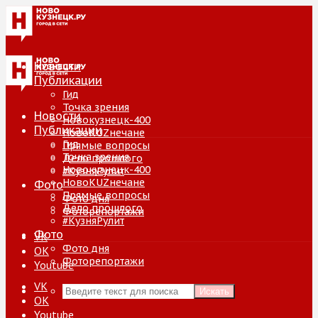
Новости
Публикации
Гид
Точка зрения
Новости
Новокузнецк-400
Публикации
НовоKUZнечане
Гид
Прямые вопросы
Точка зрения
Дело прошлого
Новокузнецк-400
#КузняРулит
НовоKUZнечане
Фото
Прямые вопросы
Фото дня
Дело прошлого
Фоторепортажи
#КузняРулит
Фото
VK
Фото дня
ОК
Фоторепортажи
Youtube
VK
Искать
ОК
Youtube