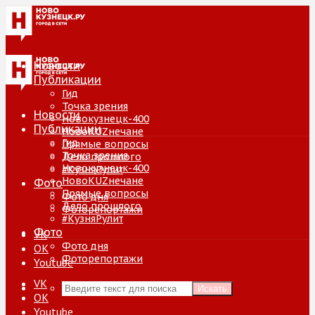
Новости
Публикации
Гид
Точка зрения
Новости
Новокузнецк-400
Публикации
НовоKUZнечане
Гид
Прямые вопросы
Точка зрения
Дело прошлого
Новокузнецк-400
#КузняРулит
НовоKUZнечане
Фото
Прямые вопросы
Фото дня
Дело прошлого
Фоторепортажи
#КузняРулит
Фото
VK
Фото дня
ОК
Фоторепортажи
Youtube
VK
Искать
ОК
Youtube