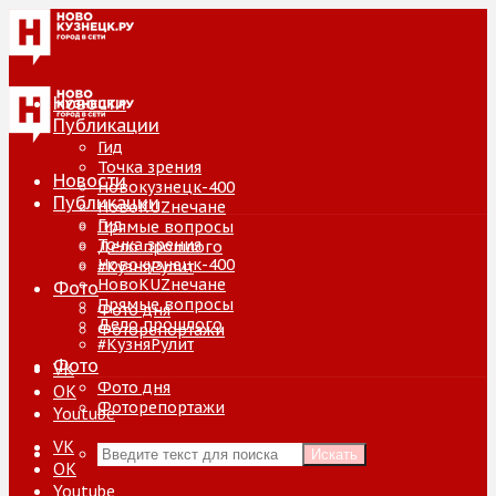
Новости
Публикации
Гид
Точка зрения
Новости
Новокузнецк-400
Публикации
НовоKUZнечане
Гид
Прямые вопросы
Точка зрения
Дело прошлого
Новокузнецк-400
#КузняРулит
НовоKUZнечане
Фото
Прямые вопросы
Фото дня
Дело прошлого
Фоторепортажи
#КузняРулит
Фото
VK
Фото дня
ОК
Фоторепортажи
Youtube
VK
Искать
ОК
Youtube