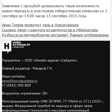
Заявление с просьбой организовать такую возможность
нужно передать в участковую избирательную комиссию со 2
сентября до 14:00 часов 13 сентября 2015 года.
Аман Тулеев проведет день в Новокузнецке
Сколько денег у каждого из кандидатов в губернаторы
Кузбасса на предвыборную агитацию? Данные опубликованы
Учредитель — ООО «Онлайн-журнал «Сибдепо».
Главный редактор - Макаров Г.Н.
Наши контакты:
news@novokuznetsk.ru
+7 (3842) 900-800
Возрастное ограничение: 18+
Регистрационный номер СМИ ЭЛ №ФС 77-79664 от 27.11.2020 г.,
выдано Федеральной службой по надзору в сфере связи,
информационных технологий и массовых коммуникаций