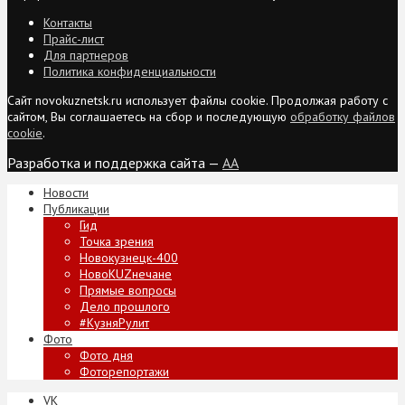
Контакты
Прайс-лист
Для партнеров
Политика конфиденциальности
Сайт novokuznetsk.ru использует файлы cookie. Продолжая работу с
сайтом, Вы соглашаетесь на сбор и последующую
обработку файлов
cookie
.
Разработка и поддержка сайта —
AA
Новости
Публикации
Гид
Точка зрения
Новокузнецк-400
НовоKUZнечане
Прямые вопросы
Дело прошлого
#КузняРулит
Фото
Фото дня
Фоторепортажи
VK