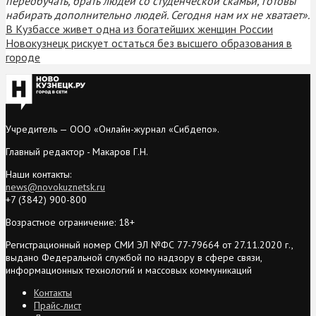
переобучать, брать людей со студенческой скамьи, готовы
набирать дополнительно людей. Сегодня нам их не хватает».
В Кузбассе живет одна из богатейших женщин России
Новокузнецк рискует остаться без высшего образования в
городе
Учредитель — ООО «Онлайн-журнал «Сибдепо».
Главный редактор - Макаров Г.Н.
Наши контакты:
news@novokuznetsk.ru
+7 (3842) 900-800
Возрастное ограничение: 18+
Регистрационный номер СМИ ЭЛ №ФС 77-79664 от 27.11.2020 г.,
выдано Федеральной службой по надзору в сфере связи,
информационных технологий и массовых коммуникаций
Контакты
Прайс-лист