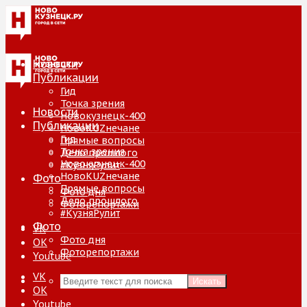
Новости
Публикации
Гид
Точка зрения
Новости
Новокузнецк-400
Публикации
НовоKUZнечане
Гид
Прямые вопросы
Точка зрения
Дело прошлого
Новокузнецк-400
#КузняРулит
НовоKUZнечане
Фото
Прямые вопросы
Фото дня
Дело прошлого
Фоторепортажи
#КузняРулит
Фото
VK
Фото дня
ОК
Фоторепортажи
Youtube
VK
Искать
ОК
Youtube