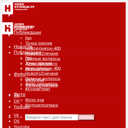
Новости
Публикации
Гид
Точка зрения
Новости
Новокузнецк-400
Публикации
НовоKUZнечане
Гид
Прямые вопросы
Точка зрения
Дело прошлого
Новокузнецк-400
#КузняРулит
НовоKUZнечане
Фото
Прямые вопросы
Фото дня
Дело прошлого
Фоторепортажи
#КузняРулит
Фото
VK
Фото дня
ОК
Фоторепортажи
Youtube
VK
Искать
ОК
Youtube