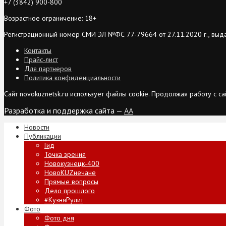
+7 (3842) 900-800
Возрастное ограничение: 18+
Регистрационный номер СМИ ЭЛ №ФС 77-79664 от 27.11.2020 г., выд
Контакты
Прайс-лист
Для партнеров
Политика конфиденциальности
Сайт novokuznetsk.ru использует файлы cookie. Продолжая работу с 
Разработка и поддержка сайта —
AA
Новости
Публикации
Гид
Точка зрения
Новокузнецк-400
НовоKUZнечане
Прямые вопросы
Дело прошлого
#КузняРулит
Фото
Фото дня