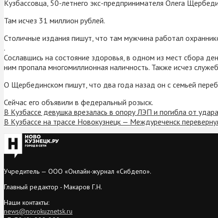
Кузбассовца, 50-летнего экс-предпринимателя Олега Щербеди
Там исчез 31 миллион рублей.
Столичные издания пишут, что там мужчина работал охранник
.
Сославшись на состояние здоровья, в одном из мест сбора дене
ним пропала многомиллионная наличность. Также исчез служеб
О Щербединском пишут, что два года назад он с семьей переб
Сейчас его объявили в федеральный розыск.
В Кузбассе девушка врезалась в опору ЛЭП и погибла от удар
В Кузбассе на трассе Новокузнецк — Междуреченск переверну
Учредитель — ООО «Онлайн-журнал «Сибдепо».
Главный редактор - Макаров Г.Н.
Наши контакты:
news@novokuznetsk.ru