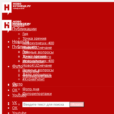
Новости
Публикации
Гид
Точка зрения
Новости
Новокузнецк-400
Публикации
НовоKUZнечане
Гид
Прямые вопросы
Точка зрения
Дело прошлого
Новокузнецк-400
#КузняРулит
НовоKUZнечане
Фото
Прямые вопросы
Фото дня
Дело прошлого
Фоторепортажи
#КузняРулит
Фото
VK
Фото дня
ОК
Фоторепортажи
Youtube
VK
Искать
ОК
Youtube