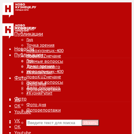
Новости
Публикации
Гид
Точка зрения
Новости
Новокузнецк-400
Публикации
НовоKUZнечане
Гид
Прямые вопросы
Точка зрения
Дело прошлого
Новокузнецк-400
#КузняРулит
НовоKUZнечане
Фото
Прямые вопросы
Фото дня
Дело прошлого
Фоторепортажи
#КузняРулит
Фото
VK
Фото дня
ОК
Фоторепортажи
Youtube
VK
Искать
ОК
Youtube