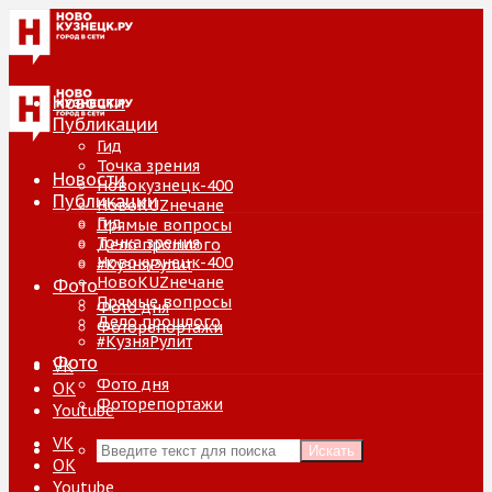
Новости
Публикации
Гид
Точка зрения
Новости
Новокузнецк-400
Публикации
НовоKUZнечане
Гид
Прямые вопросы
Точка зрения
Дело прошлого
Новокузнецк-400
#КузняРулит
НовоKUZнечане
Фото
Прямые вопросы
Фото дня
Дело прошлого
Фоторепортажи
#КузняРулит
Фото
VK
Фото дня
ОК
Фоторепортажи
Youtube
VK
Искать
ОК
Youtube