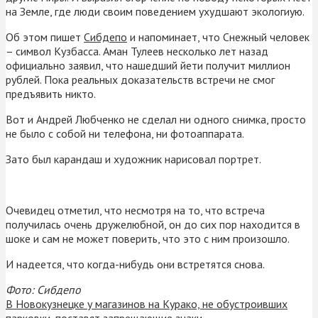
на Земле, где люди своим поведением ухудшают экологиую.
Об этом пишет
Сибдепо
и напоминает, что Снежный человек
– символ Кузбасса. Аман Тулеев несколько лет назад
официально заявил, что нашедший йети получит миллион
рублей. Пока реальных доказательств встречи не смог
предъявить никто.
Вот и Андрей Любченко не сделал ни одного снимка, просто
не было с собой ни телефона, ни фотоаппарата.
Зато был карандаш и художник нарисовал портрет.
Очевидец отметил, что несмотря на то, что встреча
получилась очень дружелюбной, он до сих пор находится в
шоке и сам не может поверить, что это с ним произошло.
И надеется, что когда-нибудь они встретятся снова.
Фото: Сибдепо
В Новокузнецке у магазинов на Курако, не обустроивших
парковки, поставят запрещающие знаки