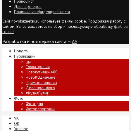
Прайс-лист
Для партнеров
Политика конфиденциальности
Сайт novokuznetsk.ru использует файлы cookie. Продолжая работу с
сайтом, Вы соглашаетесь на сбор и последующую
обработку файлов
cookie
.
Разработка и поддержка сайта —
AA
Новости
Публикации
Гид
Точка зрения
Новокузнецк-400
НовоKUZнечане
Прямые вопросы
Дело прошлого
#КузняРулит
Фото
Фото дня
Фоторепортажи
VK
ОК
Youtube