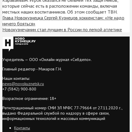
которые сейчас есть в расположении команды, включая
местных наших воспитанников. Об этом сообщает ТВН.
Глава Новокузнецка Сергей Кузнецов хоккеистам: «Не надо
ничего бояться»
Новокузнечанин стал лучшим в России по легкой атлетике
Учредитель — ООО «Онлайн-журнал «Сибдепо».
Главный редактор - Макаров Г.Н.
Наши контакты:
news@novokuznetsk.ru
+7 (3842) 900-800
Возрастное ограничение: 18+
Регистрационный номер СМИ ЭЛ №ФС 77-79664 от 27.11.2020 г.,
выдано Федеральной службой по надзору в сфере связи,
информационных технологий и массовых коммуникаций
Контакты