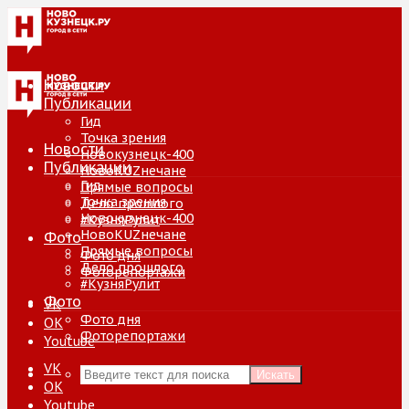
Новости
Публикации
Гид
Точка зрения
Новости
Новокузнецк-400
Публикации
НовоKUZнечане
Гид
Прямые вопросы
Точка зрения
Дело прошлого
Новокузнецк-400
#КузняРулит
НовоKUZнечане
Фото
Прямые вопросы
Фото дня
Дело прошлого
Фоторепортажи
#КузняРулит
Фото
VK
Фото дня
ОК
Фоторепортажи
Youtube
VK
Искать
ОК
Youtube