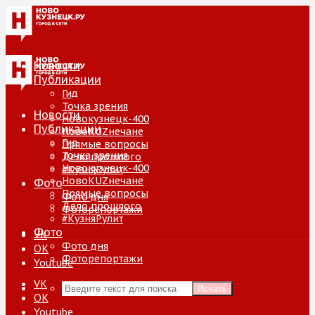
Новости
Публикации
Гид
Точка зрения
Новости
Новокузнецк-400
Публикации
НовоKUZнечане
Гид
Прямые вопросы
Точка зрения
Дело прошлого
Новокузнецк-400
#КузняРулит
НовоKUZнечане
Фото
Прямые вопросы
Фото дня
Дело прошлого
Фоторепортажи
#КузняРулит
Фото
VK
Фото дня
ОК
Фоторепортажи
Youtube
VK
Искать
ОК
Youtube