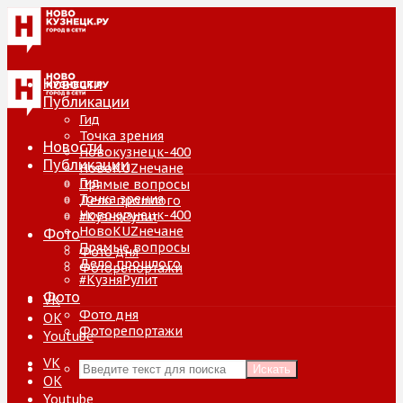
Новости
Публикации
Гид
Точка зрения
Новости
Новокузнецк-400
Публикации
НовоKUZнечане
Гид
Прямые вопросы
Точка зрения
Дело прошлого
Новокузнецк-400
#КузняРулит
НовоKUZнечане
Фото
Прямые вопросы
Фото дня
Дело прошлого
Фоторепортажи
#КузняРулит
Фото
VK
Фото дня
ОК
Фоторепортажи
Youtube
VK
Искать
ОК
Youtube