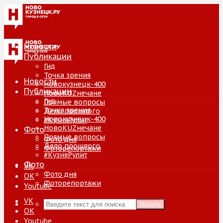
Новости
Публикации
Гид
Точка зрения
Новости
Новокузнецк-400
Публикации
НовоKUZнечане
Гид
Прямые вопросы
Точка зрения
Дело прошлого
Новокузнецк-400
#КузняРулит
НовоKUZнечане
Фото
Прямые вопросы
Фото дня
Дело прошлого
Фоторепортажи
#КузняРулит
Фото
VK
Фото дня
ОК
Фоторепортажи
Youtube
VK
Искать
ОК
Youtube