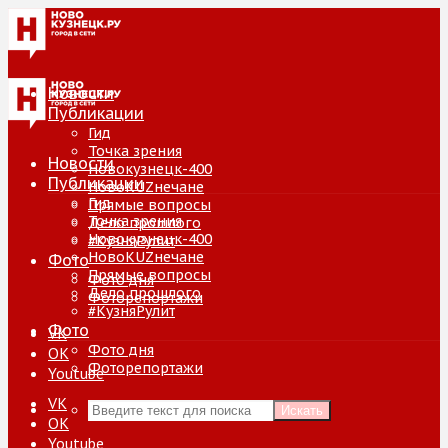
Новости
Публикации
Гид
Точка зрения
Новости
Новокузнецк-400
Публикации
НовоKUZнечане
Гид
Прямые вопросы
Точка зрения
Дело прошлого
Новокузнецк-400
#КузняРулит
НовоKUZнечане
Фото
Прямые вопросы
Фото дня
Дело прошлого
Фоторепортажи
#КузняРулит
Фото
VK
Фото дня
ОК
Фоторепортажи
Youtube
VK
Искать
ОК
Youtube