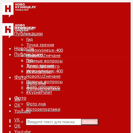
Новости
Публикации
Гид
Точка зрения
Новости
Новокузнецк-400
Публикации
НовоKUZнечане
Гид
Прямые вопросы
Точка зрения
Дело прошлого
Новокузнецк-400
#КузняРулит
НовоKUZнечане
Фото
Прямые вопросы
Фото дня
Дело прошлого
Фоторепортажи
#КузняРулит
Фото
VK
Фото дня
ОК
Фоторепортажи
Youtube
VK
Искать
ОК
Youtube