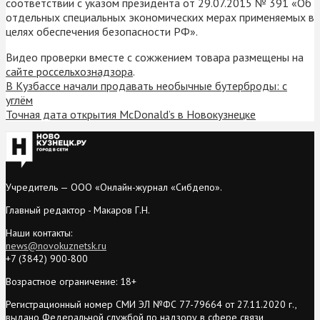
соответствии с указом президента от 29.07.2015 № 391 «Об
отдельных специальных экономических мерах применяемых в
целях обеспечения безопасности РФ».
Видео проверки вместе с сожжением товара размещены на
сайте россельхознадзора
.
В Кузбассе начали продавать необычные бутерброды: с
углём
Точная дата открытия McDonald’s в Новокузнецке
Учредитель — ООО «Онлайн-журнал «Сибдепо».
Главный редактор - Макаров Г.Н.
Наши контакты:
news@novokuznetsk.ru
+7 (3842) 900-800
Возрастное ограничение: 18+
Регистрационный номер СМИ ЭЛ №ФС 77-79664 от 27.11.2020 г.,
выдано Федеральной службой по надзору в сфере связи,