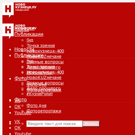
Новости
Публикации
Гид
Точка зрения
Новости
Новокузнецк-400
Публикации
НовоKUZнечане
Гид
Прямые вопросы
Точка зрения
Дело прошлого
Новокузнецк-400
#КузняРулит
НовоKUZнечане
Фото
Прямые вопросы
Фото дня
Дело прошлого
Фоторепортажи
#КузняРулит
Фото
VK
Фото дня
ОК
Фоторепортажи
Youtube
VK
Искать
ОК
Youtube