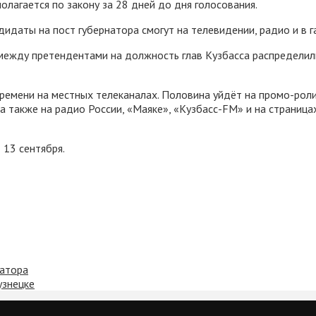
полагается по закону за 28 дней до дня голосования.
дидаты на пост губернатора смогут на телевидении, радио и в г
 между претендентами на должность глав Кузбасса распреде
емени на местных телеканалах. Половина уйдёт на промо-роли
 а также на радио России, «Маяке», «Кузбасс-FM» и на страница
13 сентября.
натора
узнецке