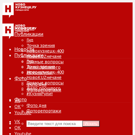
Новости
Публикации
Гид
Точка зрения
Новости
Новокузнецк-400
Публикации
НовоKUZнечане
Гид
Прямые вопросы
Точка зрения
Дело прошлого
Новокузнецк-400
#КузняРулит
НовоKUZнечане
Фото
Прямые вопросы
Фото дня
Дело прошлого
Фоторепортажи
#КузняРулит
Фото
VK
Фото дня
ОК
Фоторепортажи
Youtube
VK
Искать
ОК
Youtube