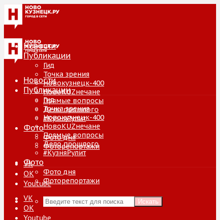
Новости
Публикации
Гид
Точка зрения
Новости
Новокузнецк-400
Публикации
НовоKUZнечане
Гид
Прямые вопросы
Точка зрения
Дело прошлого
Новокузнецк-400
#КузняРулит
НовоKUZнечане
Фото
Прямые вопросы
Фото дня
Дело прошлого
Фоторепортажи
#КузняРулит
Фото
VK
Фото дня
ОК
Фоторепортажи
Youtube
VK
Искать
ОК
Youtube