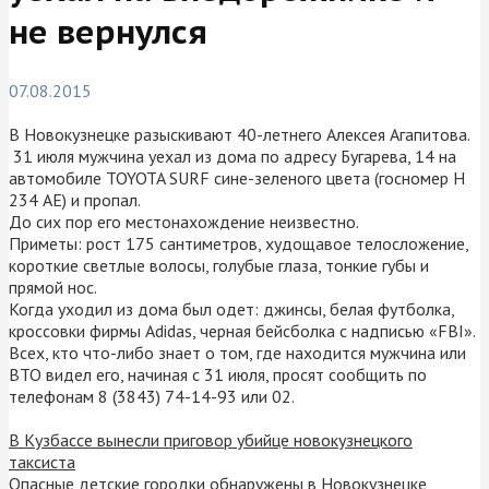
не вернулся
07.08.2015
В Новокузнецке разыскивают 40-летнего Алексея Агапитова.
31 июля мужчина уехал из дома по адресу Бугарева, 14 на
автомобиле TOYOTA SURF сине-зеленого цвета (госномер Н
234 АЕ) и пропал.
До сих пор его местонахождение неизвестно.
Приметы: рост 175 сантиметров, худощавое телосложение,
короткие светлые волосы, голубые глаза, тонкие губы и
прямой нос.
Когда уходил из дома был одет: джинсы, белая футболка,
кроссовки фирмы Adidas, черная бейсболка с надписью «FBI».
Всех, кто что-либо знает о том, где находится мужчина или
ВТО видел его, начиная с 31 июля, просят сообщить по
телефонам 8 (3843) 74-14-93 или 02.
В Кузбассе вынесли приговор убийце новокузнецкого
таксиста
Опасные детские городки обнаружены в Новокузнецке