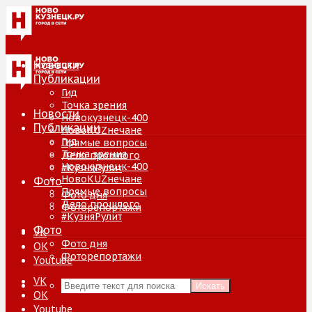
Новости
Публикации
Гид
Точка зрения
Новости
Новокузнецк-400
Публикации
НовоKUZнечане
Гид
Прямые вопросы
Точка зрения
Дело прошлого
Новокузнецк-400
#КузняРулит
НовоKUZнечане
Фото
Прямые вопросы
Фото дня
Дело прошлого
Фоторепортажи
#КузняРулит
Фото
VK
Фото дня
ОК
Фоторепортажи
Youtube
VK
Искать
ОК
Youtube