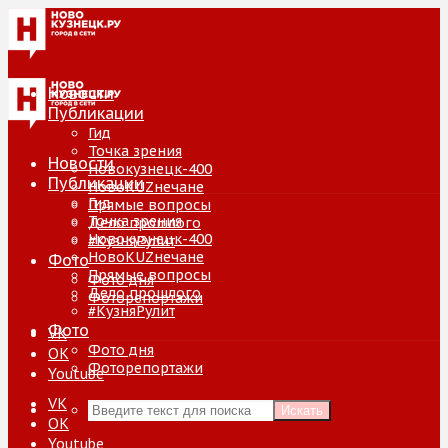
Новости
Публикации
Гид
Точка зрения
Новости
Новокузнецк-400
Публикации
НовоKUZнечане
Гид
Прямые вопросы
Точка зрения
Дело прошлого
Новокузнецк-400
#КузняРулит
НовоKUZнечане
Фото
Прямые вопросы
Фото дня
Дело прошлого
Фоторепортажи
#КузняРулит
Фото
VK
Фото дня
ОК
Фоторепортажи
Youtube
VK
Искать
ОК
Youtube