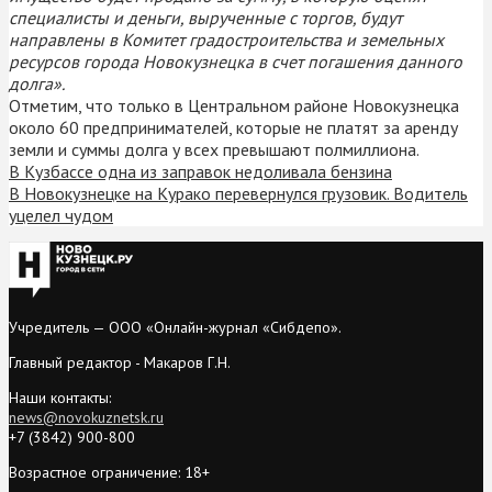
специалисты и деньги, вырученные с торгов, будут
направлены в Комитет градостроительства и земельных
ресурсов города Новокузнецка в счет погашения данного
долга».
Отметим, что только в Центральном районе Новокузнецка
около 60 предпринимателей, которые не платят за аренду
земли и суммы долга у всех превышают полмиллиона.
В Кузбассе одна из заправок недоливала бензина
В Новокузнецке на Курако перевернулся грузовик. Водитель
уцелел чудом
Учредитель — ООО «Онлайн-журнал «Сибдепо».
Главный редактор - Макаров Г.Н.
Наши контакты:
news@novokuznetsk.ru
+7 (3842) 900-800
Возрастное ограничение: 18+