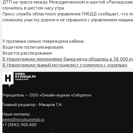
ДТП на трассе между Междуреченском и шахтой «Распадская». Г
случилось в шестом часу утра.
Пресс-служба областного управления ГИБДД сообщает, что по
сложному участку дороги и не справился с управлением машин
У грузовика сильно повреждена кабина.
Водителя госпитализировали.
Ведется расследование.
В Новокузнецке пенсионерке банка меда обошлась в 58 000 р
В Новокузнецке пьяный мотоциклист столкнулся с «газелью»
Учредитель — ООО «Онлайн-журнал «Сибдепо».
Главный редактор - Макаров Г.Н.
Наши контакты:
news@novokuznetsk.ru
+7 (3842) 900-800