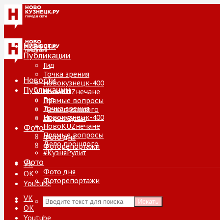
Новости
Публикации
Гид
Точка зрения
Новости
Новокузнецк-400
Публикации
НовоKUZнечане
Гид
Прямые вопросы
Точка зрения
Дело прошлого
Новокузнецк-400
#КузняРулит
НовоKUZнечане
Фото
Прямые вопросы
Фото дня
Дело прошлого
Фоторепортажи
#КузняРулит
Фото
VK
Фото дня
ОК
Фоторепортажи
Youtube
VK
Искать
ОК
Youtube