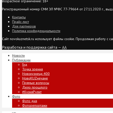
Возрастное ограничение: 18+
Регистрационный номер СМИ ЭЛ №ФС 77-79664 от 27.11.2020 г., выд
Контакты
Прайс-лист
Для партнеров
Политика конфиденциальности
Сайт novokuznetsk.ru использует файлы cookie. Продолжая работу с 
Разработка и поддержка сайта —
AA
Новости
Публикации
Гид
Точка зрения
Новокузнецк-400
НовоKUZнечане
Прямые вопросы
Дело прошлого
#КузняРулит
Фото
Фото дня
Фоторепортажи