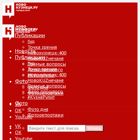
Новости
Публикации
Гид
Точка зрения
Новости
Новокузнецк-400
Публикации
НовоKUZнечане
Гид
Прямые вопросы
Точка зрения
Дело прошлого
Новокузнецк-400
#КузняРулит
НовоKUZнечане
Фото
Прямые вопросы
Фото дня
Дело прошлого
Фоторепортажи
#КузняРулит
Фото
VK
Фото дня
ОК
Фоторепортажи
Youtube
VK
Искать
ОК
Youtube