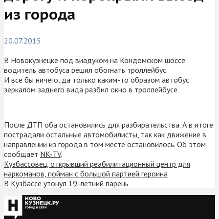
из города
20.07.2015
В Новокузнецке под виадуком на Кондомском шоссе
водитель автобуса решил обогнать троллейбус.
И все бы ничего, да только каким-то образом автобус
зеркалом заднего вида разбил окно в троллейбусе.
После ДТП оба остановились для разбирательства. А в итоге
пострадали остальные автомобилисты, так как движение в
направлении из города в том месте остановилось. Об этом
сообщает
NK-TV
.
Кузбассовец, открывший реабилитационный центр для
наркоманов, пойман с большой партией героина
В Кузбассе утонул 19-летний парень