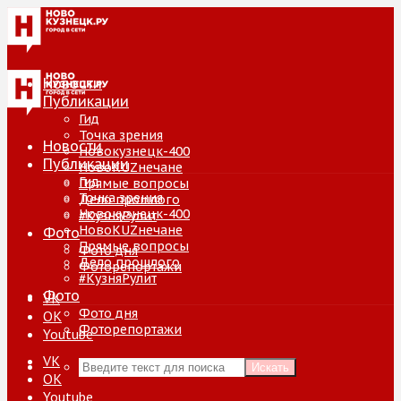
Новости
Публикации
Гид
Точка зрения
Новости
Новокузнецк-400
Публикации
НовоKUZнечане
Гид
Прямые вопросы
Точка зрения
Дело прошлого
Новокузнецк-400
#КузняРулит
НовоKUZнечане
Фото
Прямые вопросы
Фото дня
Дело прошлого
Фоторепортажи
#КузняРулит
Фото
VK
Фото дня
ОК
Фоторепортажи
Youtube
VK
Искать
ОК
Youtube